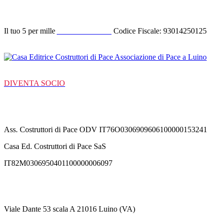
Donazione
Il tuo 5 per mille
ACODIPA ODV
Codice Fiscale: 93014250125
DIVENTA SOCIO
C/C Bancarie
Ass. Costruttori di Pace ODV IT76O0306909606100000153241
Casa Ed. Costruttori di Pace SaS
IT82M0306950401100000006097
Contatti
Viale Dante 53 scala A 21016 Luino (VA)