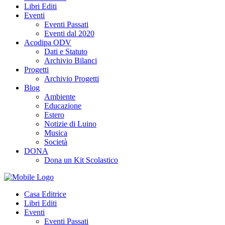
Libri Editi
Eventi
Eventi Passati
Eventi dal 2020
Acodipa ODV
Dati e Statuto
Archivio Bilanci
Progetti
Archivio Progetti
Blog
Ambiente
Educazione
Estero
Notizie di Luino
Musica
Società
DONA
Dona un Kit Scolastico
Casa Editrice
Libri Editi
Eventi
Eventi Passati