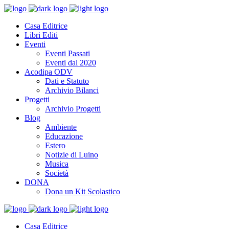
Casa Editrice
Libri Editi
Eventi
Eventi Passati
Eventi dal 2020
Acodipa ODV
Dati e Statuto
Archivio Bilanci
Progetti
Archivio Progetti
Blog
Ambiente
Educazione
Estero
Notizie di Luino
Musica
Società
DONA
Dona un Kit Scolastico
Casa Editrice