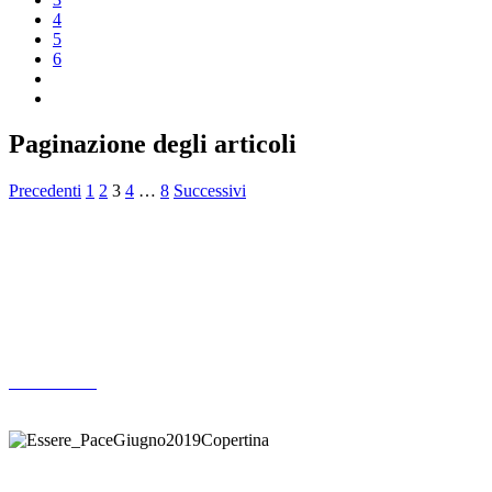
4
5
6
Paginazione degli articoli
Precedenti
1
2
3
4
…
8
Successivi
Altre pubblicazioni
ARCHIVIO