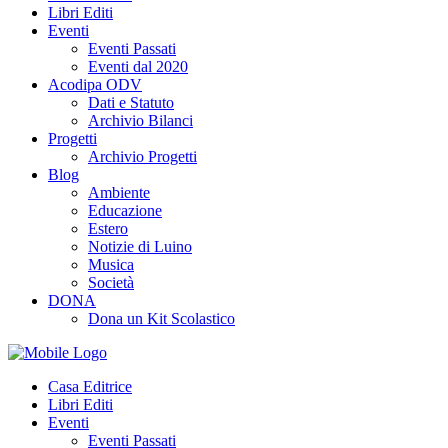
Libri Editi
Eventi
Eventi Passati
Eventi dal 2020
Acodipa ODV
Dati e Statuto
Archivio Bilanci
Progetti
Archivio Progetti
Blog
Ambiente
Educazione
Estero
Notizie di Luino
Musica
Società
DONA
Dona un Kit Scolastico
Casa Editrice
Libri Editi
Eventi
Eventi Passati