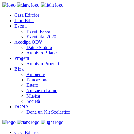
Casa Editrice
Libri Editi
Eventi
Eventi Passati
Eventi dal 2020
Acodipa ODV
Dati e Statuto
Archivio Bilanci
Progetti
Archivio Progetti
Blog
Ambiente
Educazione
Estero
Notizie di Luino
Musica
Società
DONA
Dona un Kit Scolastico
Casa Editrice