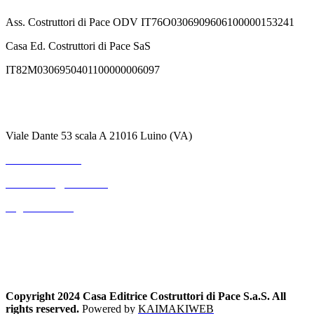
Ass. Costruttori di Pace ODV IT76O0306909606100000153241
Casa Ed. Costruttori di Pace SaS
IT82M0306950401100000006097
Contatti
Viale Dante 53 scala A 21016 Luino (VA)
+39 3711530364
mterranova@outlook.it
Pagina Contatti
Copyright 2024 Casa Editrice Costruttori di Pace S.a.S. All
rights reserved.
Powered by
KAIMAKIWEB