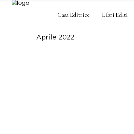
Casa Editrice
Libri Editi
Aprile 2022
ELENA SPERDUTI
COS
APRILE 30, 2022
APRI
Risparmio
A 
Energetico
ma
ce
L’attenzione verso la
pa
sostenibilità ambientale e