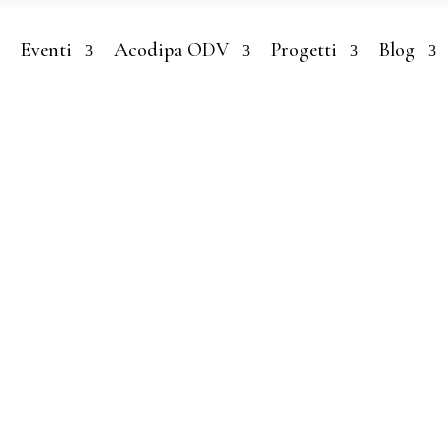
Eventi
Acodipa ODV
Progetti
Blog
TRUTTORI DI PACE
LE 23, 2022
porta a
re anche i
stini
rlano