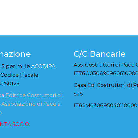
nazione
C/C Bancarie
Ass. Costruttori di Pace
o 5 per mille
ACODIPA
IT76O030690960610000
Codice Fiscale:
4250125
Casa Ed. Costruttori di 
SaS
IT82M03069504011000
NTA SOCIO