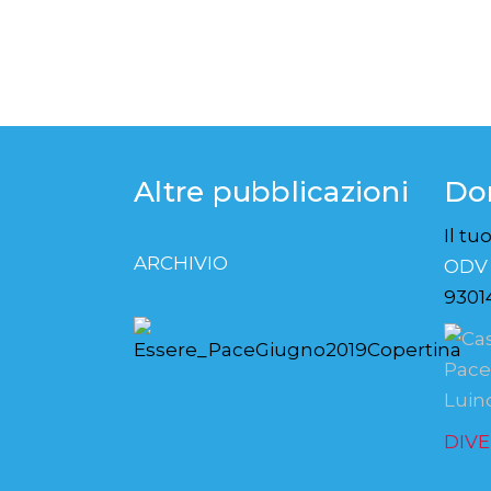
Altre pubblicazioni
Do
Il tu
ARCHIVIO
ODV
9301
DIVE