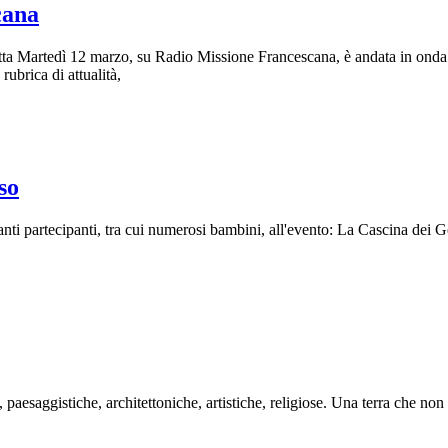
cana
a Martedì 12 marzo, su Radio Missione Francescana, è andata in onda l'i
rubrica di attualità,
so
nti partecipanti, tra cui numerosi bambini, all'evento: La Cascina dei
aesaggistiche, architettoniche, artistiche, religiose. Una terra che non d