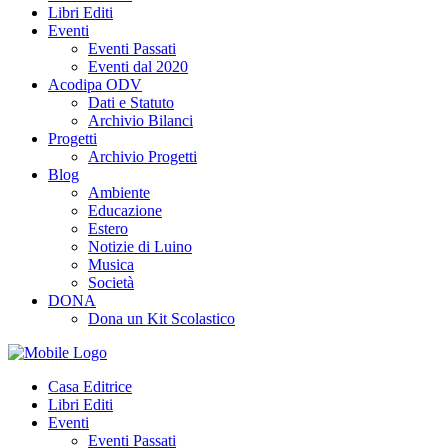
Libri Editi
Eventi
Eventi Passati
Eventi dal 2020
Acodipa ODV
Dati e Statuto
Archivio Bilanci
Progetti
Archivio Progetti
Blog
Ambiente
Educazione
Estero
Notizie di Luino
Musica
Società
DONA
Dona un Kit Scolastico
Casa Editrice
Libri Editi
Eventi
Eventi Passati