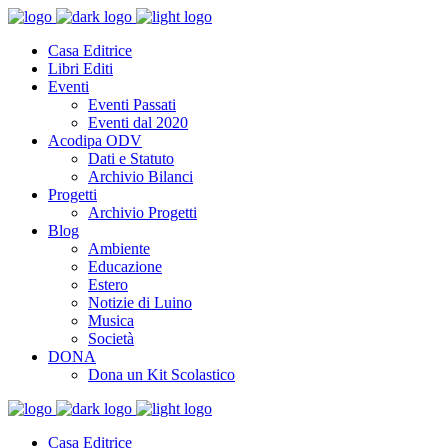
Casa Editrice
Libri Editi
Eventi
Eventi Passati
Eventi dal 2020
Acodipa ODV
Dati e Statuto
Archivio Bilanci
Progetti
Archivio Progetti
Blog
Ambiente
Educazione
Estero
Notizie di Luino
Musica
Società
DONA
Dona un Kit Scolastico
Casa Editrice