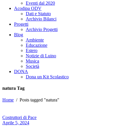
Eventi dal 2020
Acodipa ODV
Dati e Statuto
Archivio Bilanci
Progetti
Archivio Progetti
Blog
Ambiente
Educazione
Estero
Notizie di Luino
Musica
Società
DONA
Dona un Kit Scolastico
natura Tag
Home
/
Posts tagged "natura"
Costruttori di Pace
Aprile 5, 2024