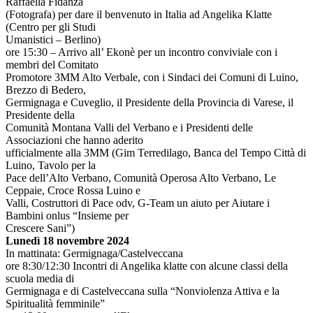
Raffaella Fidanza
(Fotografa) per dare il benvenuto in Italia ad Angelika Klatte
(Centro per gli Studi
Umanistici – Berlino)
ore 15:30 – Arrivo all’ Ekonè per un incontro conviviale con i
membri del Comitato
Promotore 3MM Alto Verbale, con i Sindaci dei Comuni di Luino,
Brezzo di Bedero,
Germignaga e Cuveglio, il Presidente della Provincia di Varese, il
Presidente della
Comunità Montana Valli del Verbano e i Presidenti delle
Associazioni che hanno aderito
ufficialmente alla 3MM (Gim Terredilago, Banca del Tempo Città di
Luino, Tavolo per la
Pace dell’Alto Verbano, Comunità Operosa Alto Verbano, Le
Ceppaie, Croce Rossa Luino e
Valli, Costruttori di Pace odv, G-Team un aiuto per Aiutare i
Bambini onlus “Insieme per
Crescere Sani”)
Lunedì 18 novembre 2024
In mattinata: Germignaga/Castelveccana
ore 8:30/12:30 Incontri di Angelika klatte con alcune classi della
scuola media di
Germignaga e di Castelveccana sulla “Nonviolenza Attiva e la
Spiritualità femminile”