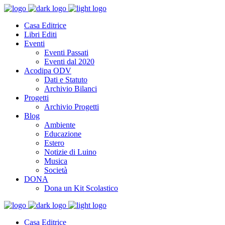
Casa Editrice
Libri Editi
Eventi
Eventi Passati
Eventi dal 2020
Acodipa ODV
Dati e Statuto
Archivio Bilanci
Progetti
Archivio Progetti
Blog
Ambiente
Educazione
Estero
Notizie di Luino
Musica
Società
DONA
Dona un Kit Scolastico
Casa Editrice