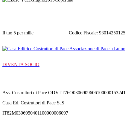
Donazione
Il tuo 5 per mille
ACODIPA ODV
Codice Fiscale: 93014250125
DIVENTA SOCIO
C/C Bancarie
Ass. Costruttori di Pace ODV IT76O0306909606100000153241
Casa Ed. Costruttori di Pace SaS
IT82M0306950401100000006097
Contatti