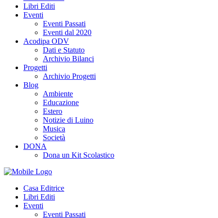
Libri Editi
Eventi
Eventi Passati
Eventi dal 2020
Acodipa ODV
Dati e Statuto
Archivio Bilanci
Progetti
Archivio Progetti
Blog
Ambiente
Educazione
Estero
Notizie di Luino
Musica
Società
DONA
Dona un Kit Scolastico
Casa Editrice
Libri Editi
Eventi
Eventi Passati