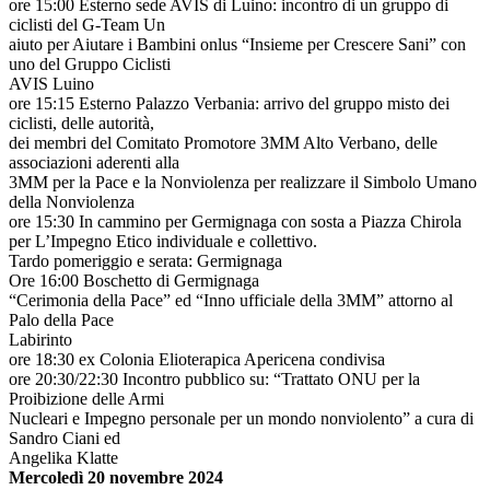
ore 15:00 Esterno sede AVIS di Luino: incontro di un gruppo di
ciclisti del G-Team Un
aiuto per Aiutare i Bambini onlus “Insieme per Crescere Sani” con
uno del Gruppo Ciclisti
AVIS Luino
ore 15:15 Esterno Palazzo Verbania: arrivo del gruppo misto dei
ciclisti, delle autorità,
dei membri del Comitato Promotore 3MM Alto Verbano, delle
associazioni aderenti alla
3MM per la Pace e la Nonviolenza per realizzare il Simbolo Umano
della Nonviolenza
ore 15:30 In cammino per Germignaga con sosta a Piazza Chirola
per L’Impegno Etico individuale e collettivo.
Tardo pomeriggio e serata: Germignaga
Ore 16:00 Boschetto di Germignaga
“Cerimonia della Pace” ed “Inno ufficiale della 3MM” attorno al
Palo della Pace
Labirinto
ore 18:30 ex Colonia Elioterapica Apericena condivisa
ore 20:30/22:30 Incontro pubblico su: “Trattato ONU per la
Proibizione delle Armi
Nucleari e Impegno personale per un mondo nonviolento” a cura di
Sandro Ciani ed
Angelika Klatte
Mercoledì 20 novembre 2024