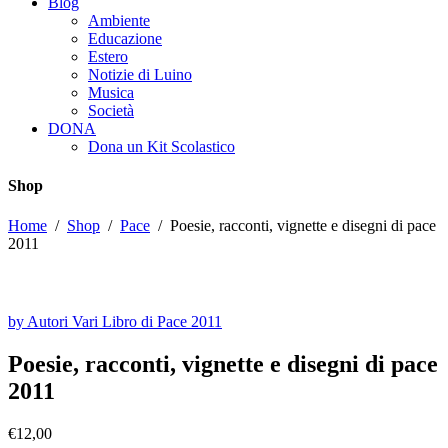
Blog
Ambiente
Educazione
Estero
Notizie di Luino
Musica
Società
DONA
Dona un Kit Scolastico
Shop
Home
/
Shop
/
Pace
/
Poesie, racconti, vignette e disegni di pace
2011
by Autori Vari Libro di Pace 2011
Poesie, racconti, vignette e disegni di pace
2011
€
12,00