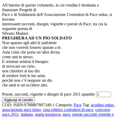
All’interno di questo volumetto, la cui vendita è destinata a
finanziare Progetti di
Pace e di Solidarietà dell’Associazione Costruttori di Pace onlus, si
trovano
interessanti racconti, disegni, vignette e poesie di Pace, tra cui la
seguente poesia di
Silvano Madasi:
PREGHIERA AD UN PIO SOLDATO
Non sparare agli altri le pallottole
che non vorresti fossero sparate a te.
Ama colui che porta un’altra divisa
come ami te stesso.
E semmai sentissi il bisogno
di invocare un cielo,
non chiedere al tuo dio
di rendere forti le tue armi,
perché non c’è neppure un dio
che aiuti te ad uccidere altri.
Poesie, racconti, vignette e disegni di pace 2011 quantity
Aggiungi al carrello
COD:
ISBN:9788887807349-1
Categoria:
Pace
Tag:
acodipa onlus
,
associazione pace luino
,
casa editrice costruttori di pace
,
concorso
pace 2011
,
italiano
,
maria terranova
,
pace
,
poesie racconti vignette e