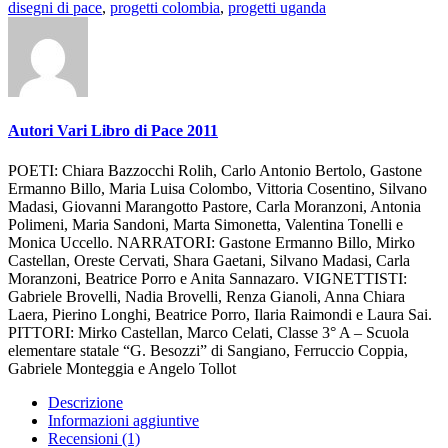
disegni di pace
,
progetti colombia
,
progetti uganda
Autori Vari Libro di Pace 2011
POETI: Chiara Bazzocchi Rolih, Carlo Antonio Bertolo, Gastone
Ermanno Billo, Maria Luisa Colombo, Vittoria Cosentino, Silvano
Madasi, Giovanni Marangotto Pastore, Carla Moranzoni, Antonia
Polimeni, Maria Sandoni, Marta Simonetta, Valentina Tonelli e
Monica Uccello. NARRATORI: Gastone Ermanno Billo, Mirko
Castellan, Oreste Cervati, Shara Gaetani, Silvano Madasi, Carla
Moranzoni, Beatrice Porro e Anita Sannazaro. VIGNETTISTI:
Gabriele Brovelli, Nadia Brovelli, Renza Gianoli, Anna Chiara
Laera, Pierino Longhi, Beatrice Porro, Ilaria Raimondi e Laura Sai.
PITTORI: Mirko Castellan, Marco Celati, Classe 3° A – Scuola
elementare statale “G. Besozzi” di Sangiano, Ferruccio Coppia,
Gabriele Monteggia e Angelo Tollot
Descrizione
Informazioni aggiuntive
Recensioni (1)