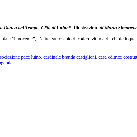
a Banca del Tempo Città di Luino
“
Illustrazioni
di Marta Simonett
a subdola e “innocente”, l’altra sul rischio di cadere vittima di chi
sociazione pace luino
,
cardinale branda castiglioni
,
casa editrice costrut
 uganda