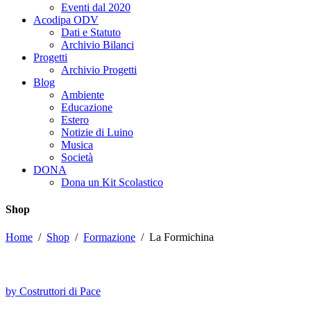
Eventi dal 2020
Acodipa ODV
Dati e Statuto
Archivio Bilanci
Progetti
Archivio Progetti
Blog
Ambiente
Educazione
Estero
Notizie di Luino
Musica
Società
DONA
Dona un Kit Scolastico
Shop
Home
/
Shop
/
Formazione
/
La Formichina
by Costruttori di Pace