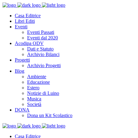
Casa Editrice
Libri Editi
Eventi
Eventi Passati
Eventi dal 2020
Acodipa ODV
Dati e Statuto
Archivio Bilanci
Progetti
Archivio Progetti
Blog
Ambiente
Educazione
Estero
Notizie di Luino
Musica
Società
DONA
Dona un Kit Scolastico
Casa Editrice