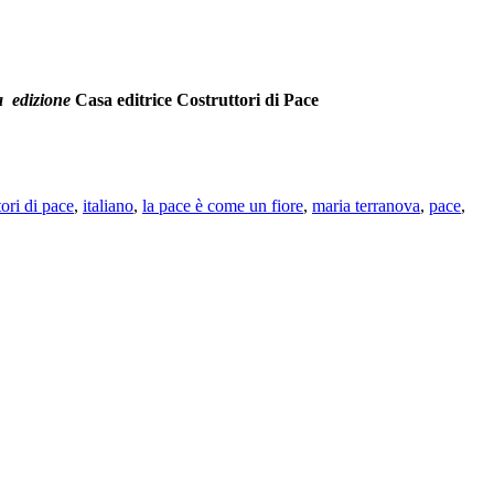
a edizione
Casa editrice Costruttori di Pace
 delinque.
tori di pace
,
italiano
,
la pace è come un fiore
,
maria terranova
,
pace
,