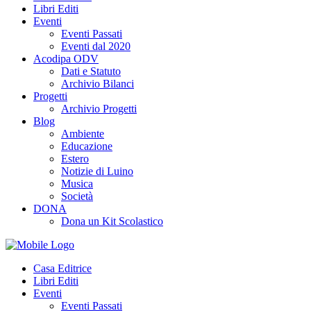
Libri Editi
Eventi
Eventi Passati
Eventi dal 2020
Acodipa ODV
Dati e Statuto
Archivio Bilanci
Progetti
Archivio Progetti
Blog
Ambiente
Educazione
Estero
Notizie di Luino
Musica
Società
DONA
Dona un Kit Scolastico
Casa Editrice
Libri Editi
Eventi
Eventi Passati