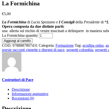
La Formichina
€
5,00
La Formichina
di
Lucia Spezzano
e
I Consigli
della
Presidente
di
“
L
Opera composta da due distinte parti:
una allerta sul rischio di venire trascinati a delinquere in manier
La Formichina quantity
Aggiungi al carrello
COD:
9788887807431
Categoria:
Formazione
Tag:
acodipa onlus
,
as
poesie racconti vignette e disegni di pace
,
progetti colombia
,
progetti
Costruttori di Pace
Descrizione
Informazioni aggiuntive
Recensioni (0)
Descrizione