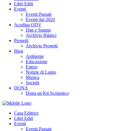
Libri Editi
Eventi
Eventi Passati
Eventi dal 2020
Acodipa ODV
Dati e Statuto
Archivio Bilanci
Progetti
Archivio Progetti
Blog
Ambiente
Educazione
Estero
Notizie di Luino
Musica
Società
DONA
Dona un Kit Scolastico
Casa Editrice
Libri Editi
Eventi
Eventi Passati