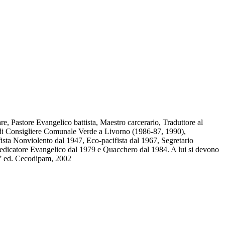
, Pastore Evangelico battista, Maestro carcerario, Traduttore al
uolo di Consigliere Comunale Verde a Livorno (1986-87, 1990),
sta Nonviolento dal 1947, Eco-pacifista dal 1967, Segretario
dicatore Evangelico dal 1979 e Quacchero dal 1984. A lui si devono
ta” ed. Cecodipam, 2002