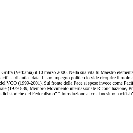
riffa (Verbania) il 10 marzo 2006. Nella sua vita fu Maestro elementare
 pacifista di antica data. Il suo impegno politico lo vide ricoprire il r
el VCO (1999-2001). Sul fronte della Pace si spese invece come Pacifi
ale (1979-839, Membro Movimento internazionale Riconciliazione, Pre
adici storiche del Federalismo” “ Introduzione al cristianesimo pacifis