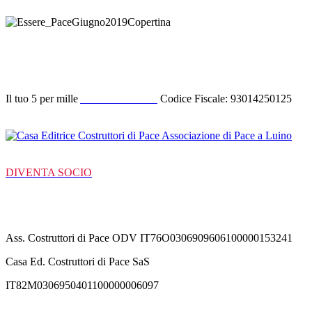
Donazione
Il tuo 5 per mille
ACODIPA ODV
Codice Fiscale: 93014250125
DIVENTA SOCIO
C/C Bancarie
Ass. Costruttori di Pace ODV IT76O0306909606100000153241
Casa Ed. Costruttori di Pace SaS
IT82M0306950401100000006097