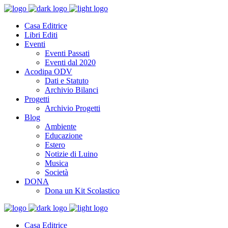
Casa Editrice
Libri Editi
Eventi
Eventi Passati
Eventi dal 2020
Acodipa ODV
Dati e Statuto
Archivio Bilanci
Progetti
Archivio Progetti
Blog
Ambiente
Educazione
Estero
Notizie di Luino
Musica
Società
DONA
Dona un Kit Scolastico
Casa Editrice