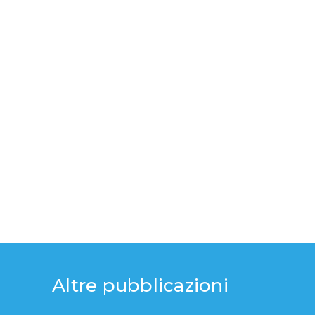
vivere, deve sicuramente porci
una domanda: che cosa
abbiamo imparato da questa
READ MORE
Altre pubblicazioni