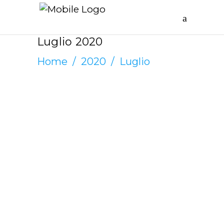
Luglio 2020
Home
/
2020
/
Luglio
ROGERIO ANTONIO LOYOLA
LUGLIO 28, 2020
Immigrazione in
Italia
Discendenti italiani nel mondo:
non ancora scoperti dal