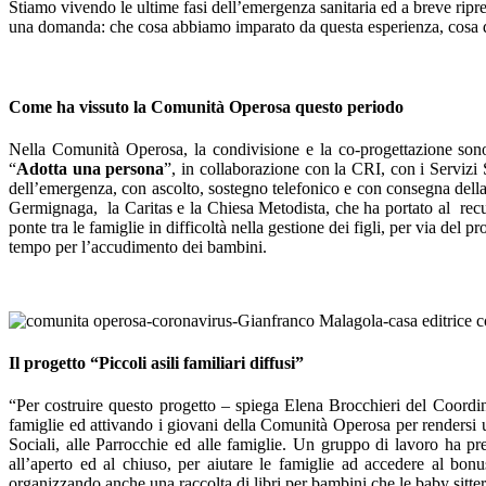
Stiamo vivendo le ultime fasi dell’emergenza sanitaria ed a breve ripr
una domanda: che cosa abbiamo imparato da questa esperienza, cosa 
Come ha vissuto la Comunità Operosa questo periodo
Nella Comunità Operosa, la condivisione e la co-progettazione sono
“
Adotta una persona
”, in collaborazione con la CRI, con i Servizi
dell’emergenza, con ascolto, sostegno telefonico e con consegna della 
Germignaga, la Caritas e la Chiesa Metodista, che ha portato al recupe
ponte tra le famiglie in difficoltà nella gestione dei figli, per via del
tempo per l’accudimento dei bambini.
Il progetto “Piccoli asili familiari diffusi”
“Per costruire questo progetto – spiega Elena Brocchieri del Coord
famiglie ed attivando i giovani della Comunità Operosa per rendersi ut
Sociali, alle Parrocchie ed alle famiglie. Un gruppo di lavoro ha pr
all’aperto ed al chiuso, per aiutare le famiglie ad accedere al bon
organizzando anche una raccolta di libri per bambini che le baby sitt