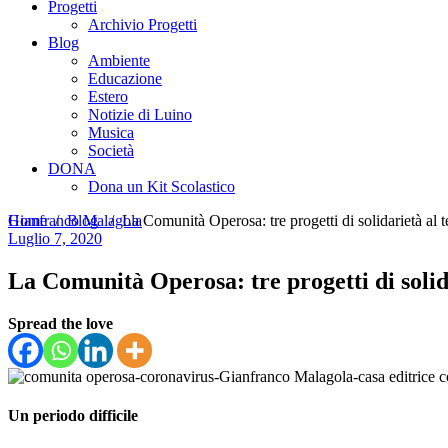
Progetti
Archivio Progetti
Blog
Ambiente
Educazione
Estero
Notizie di Luino
Musica
Società
DONA
Dona un Kit Scolastico
Home
Gianfranco Malagola
/
Blog
/
La Comunità Operosa: tre progetti di solidarietà 
Luglio 7, 2020
La Comunità Operosa: tre progetti di soli
Spread the love
Un periodo difficile