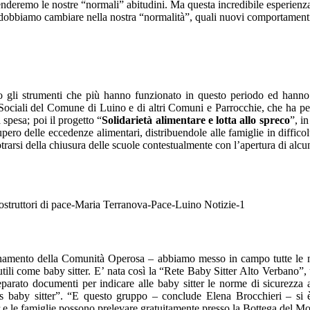
enderemo le nostre “normali” abitudini. Ma questa incredibile esperienza
dobbiamo cambiare nella nostra “normalità”, quali nuovi comportament
 gli strumenti che più hanno funzionato in questo periodo ed hanno p
 Sociali del Comune di Luino e di altri Comuni e Parrocchie, che ha pe
spesa; poi il progetto “
Solidarietà alimentare e lotta allo spreco
”, i
ro delle eccedenze alimentari, distribuendole alle famiglie in difficolt
 protrarsi della chiusura delle scuole contestualmente con l’apertura di al
inamento della Comunità Operosa – abbiamo messo in campo tutte le nos
ili come baby sitter. E’ nata così la “Rete Baby Sitter Alto Verbano”, un
eparato documenti per indicare alle baby sitter le norme di sicurezza 
us baby sitter”. “E questo gruppo – conclude Elena Brocchieri – si è
er e le famiglie possono prelevare gratuitamente presso la Bottega del