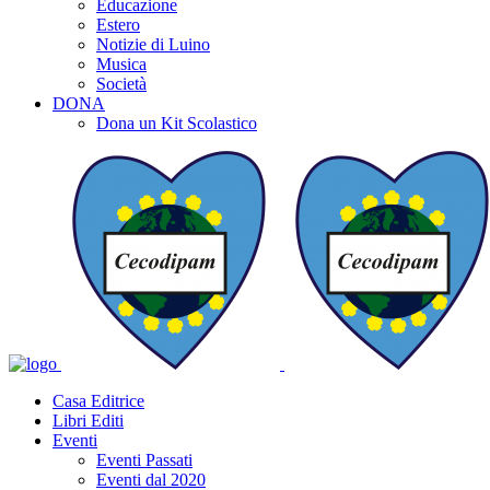
Educazione
Estero
Notizie di Luino
Musica
Società
DONA
Dona un Kit Scolastico
Casa Editrice
Libri Editi
Eventi
Eventi Passati
Eventi dal 2020