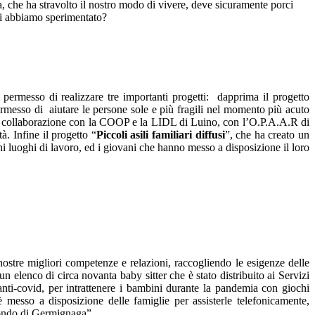
, che ha stravolto il nostro modo di vivere, deve sicuramente porci
i abbiamo sperimentato?
ermesso di realizzare tre importanti progetti: dapprima il progetto
rmesso di aiutare le persone sole e più fragili nel momento più acuto
n collaborazione con la COOP e la LIDL di Luino, con l’O.P.A.A.R di
à. Infine il progetto “
Piccoli asili familiari diffusi
”, che ha creato un
cuni luoghi di lavoro, ed i giovani che hanno messo a disposizione il loro
tre migliori competenze e relazioni, raccogliendo le esigenze delle
 elenco di circa novanta baby sitter che è stato distribuito ai Servizi
anti-covid, per intrattenere i bambini durante la pandemia con giochi
 messo a disposizione delle famiglie per assisterle telefonicamente,
 Mondo di Germignaga”.