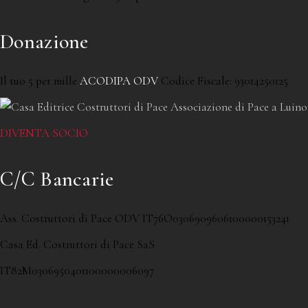
Donazione
Il tuo 5 per mille
ACODIPA ODV
Codice Fiscale: 93014250125
DIVENTA SOCIO
C/C Bancarie
Ass. Costruttori di Pace ODV IT76O0306909606100000153241
Casa Ed. Costruttori di Pace SaS
IT82M0306950401100000006097