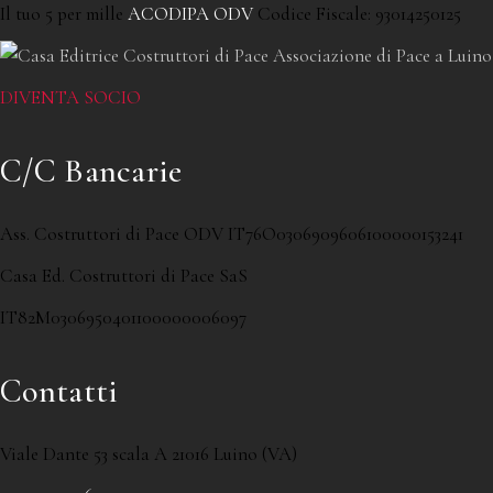
Il tuo 5 per mille
ACODIPA ODV
Codice Fiscale: 93014250125
DIVENTA SOCIO
C/C Bancarie
Ass. Costruttori di Pace ODV IT76O0306909606100000153241
Casa Ed. Costruttori di Pace SaS
IT82M0306950401100000006097
Contatti
Viale Dante 53 scala A 21016 Luino (VA)