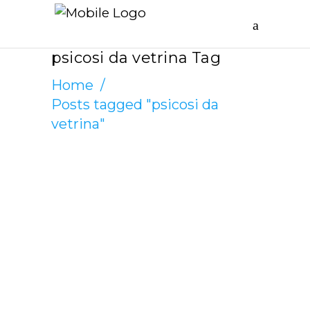
psicosi da vetrina Tag
Home
/
Posts tagged "psicosi da
vetrina"
CATENA CANCILLERI
APRILE 13, 2021
Riflessione
impertinente,
ma non troppo