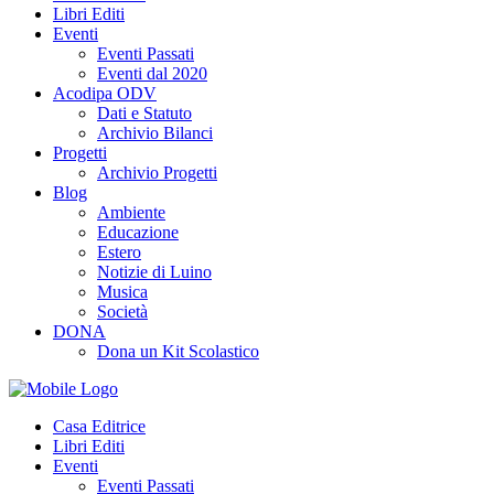
Libri Editi
Eventi
Eventi Passati
Eventi dal 2020
Acodipa ODV
Dati e Statuto
Archivio Bilanci
Progetti
Archivio Progetti
Blog
Ambiente
Educazione
Estero
Notizie di Luino
Musica
Società
DONA
Dona un Kit Scolastico
Casa Editrice
Libri Editi
Eventi
Eventi Passati