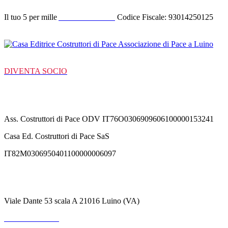
Il tuo 5 per mille
ACODIPA ODV
Codice Fiscale: 93014250125
DIVENTA SOCIO
C/C Bancarie
Ass. Costruttori di Pace ODV IT76O0306909606100000153241
Casa Ed. Costruttori di Pace SaS
IT82M0306950401100000006097
Contatti
Viale Dante 53 scala A 21016 Luino (VA)
+39 3711530364