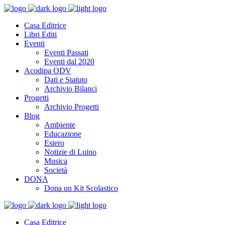
Casa Editrice
Libri Editi
Eventi
Eventi Passati
Eventi dal 2020
Acodipa ODV
Dati e Statuto
Archivio Bilanci
Progetti
Archivio Progetti
Blog
Ambiente
Educazione
Estero
Notizie di Luino
Musica
Società
DONA
Dona un Kit Scolastico
Casa Editrice