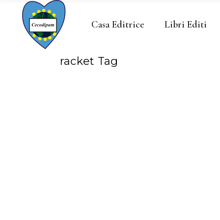
Casa Editrice
Libri Editi
racket Tag
CATENA CANCILLERI
MAGGIO 6, 2021
Pizzo?
Parliamone!
Amo scrivere, come amo
dar voce ai miei pensieri