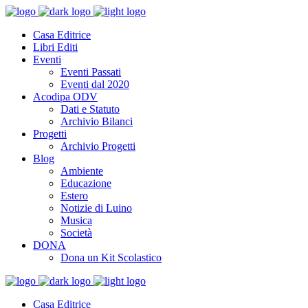
Casa Editrice
Libri Editi
Eventi
Eventi Passati
Eventi dal 2020
Acodipa ODV
Dati e Statuto
Archivio Bilanci
Progetti
Archivio Progetti
Blog
Ambiente
Educazione
Estero
Notizie di Luino
Musica
Società
DONA
Dona un Kit Scolastico
Casa Editrice