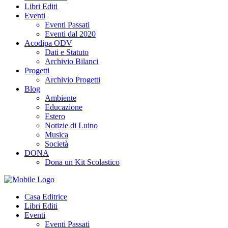
Libri Editi
Eventi
Eventi Passati
Eventi dal 2020
Acodipa ODV
Dati e Statuto
Archivio Bilanci
Progetti
Archivio Progetti
Blog
Ambiente
Educazione
Estero
Notizie di Luino
Musica
Società
DONA
Dona un Kit Scolastico
Casa Editrice
Libri Editi
Eventi
Eventi Passati