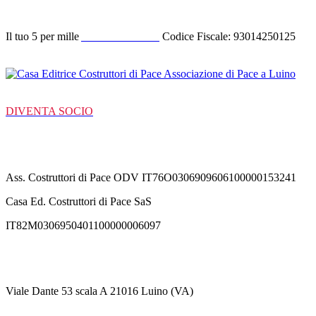
Il tuo 5 per mille
ACODIPA ODV
Codice Fiscale: 93014250125
DIVENTA SOCIO
C/C Bancarie
Ass. Costruttori di Pace ODV IT76O0306909606100000153241
Casa Ed. Costruttori di Pace SaS
IT82M0306950401100000006097
Contatti
Viale Dante 53 scala A 21016 Luino (VA)
+39 3711530364