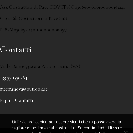
Ass. Costruttori di Pace ODV IT76O0306909606100000153241
Casa Ed. Costruttori di Pace SaS
IT82M0306950401100000006097
Contatti
Viale Dante 53 scala A 21016 Luino (VA)
+39 3711530364
mterranova@outlook.it
Pagina Contatti
Utilizziamo i cookie per essere sicuri che tu possa avere la
migliore esperienza sul nostro sito. Se continui ad utilizzare