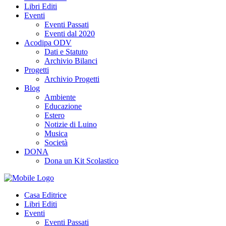
Libri Editi
Eventi
Eventi Passati
Eventi dal 2020
Acodipa ODV
Dati e Statuto
Archivio Bilanci
Progetti
Archivio Progetti
Blog
Ambiente
Educazione
Estero
Notizie di Luino
Musica
Società
DONA
Dona un Kit Scolastico
Casa Editrice
Libri Editi
Eventi
Eventi Passati