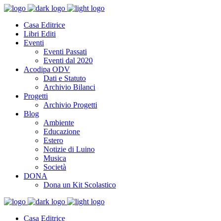
Casa Editrice
Libri Editi
Eventi
Eventi Passati
Eventi dal 2020
Acodipa ODV
Dati e Statuto
Archivio Bilanci
Progetti
Archivio Progetti
Blog
Ambiente
Educazione
Estero
Notizie di Luino
Musica
Società
DONA
Dona un Kit Scolastico
Casa Editrice