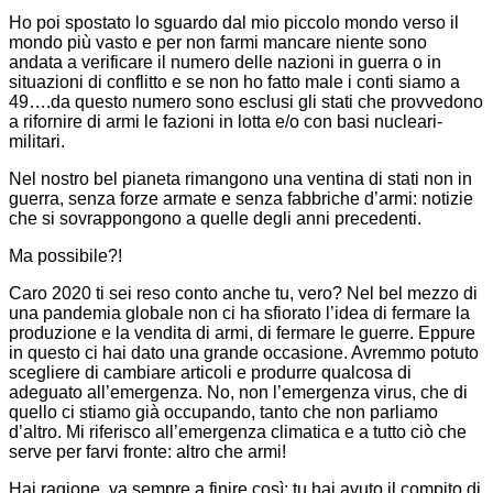
Ho poi spostato lo sguardo dal mio piccolo mondo verso il
mondo più vasto e per non farmi mancare niente sono
andata a verificare il numero delle nazioni in guerra o in
situazioni di conflitto e se non ho fatto male i conti siamo a
49….da questo numero sono esclusi gli stati che provvedono
a rifornire di armi le fazioni in lotta e/o con basi nucleari-
militari.
Nel nostro bel pianeta rimangono una ventina di stati non in
guerra, senza forze armate e senza fabbriche d’armi: notizie
che si sovrappongono a quelle degli anni precedenti.
Ma possibile?!
Caro 2020 ti sei reso conto anche tu, vero? Nel bel mezzo di
una pandemia globale non ci ha sfiorato l’idea di fermare la
produzione e la vendita di armi, di fermare le guerre. Eppure
in questo ci hai dato una grande occasione. Avremmo potuto
scegliere di cambiare articoli e produrre qualcosa di
adeguato all’emergenza. No, non l’emergenza virus, che di
quello ci stiamo già occupando, tanto che non parliamo
d’altro. Mi riferisco all’emergenza climatica e a tutto ciò che
serve per farvi fronte: altro che armi!
Hai ragione, va sempre a finire così: tu hai avuto il compito di