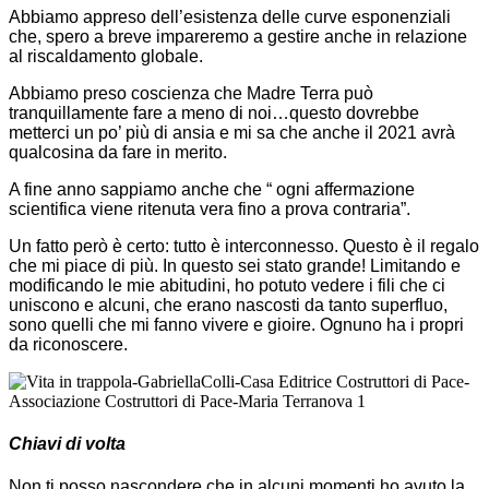
Abbiamo appreso dell’esistenza delle curve esponenziali
che, spero a breve impareremo a gestire anche in relazione
al riscaldamento globale.
Abbiamo preso coscienza che Madre Terra può
tranquillamente fare a meno di noi…questo dovrebbe
metterci un po’ più di ansia e mi sa che anche il 2021 avrà
qualcosina da fare in merito.
A fine anno sappiamo anche che “ ogni affermazione
scientifica viene ritenuta vera fino a prova contraria”.
Un fatto però è certo: tutto è interconnesso. Questo è il regalo
che mi piace di più. In questo sei stato grande! Limitando e
modificando le mie abitudini, ho potuto vedere i fili che ci
uniscono e alcuni, che erano nascosti da tanto superfluo,
sono quelli che mi fanno vivere e gioire. Ognuno ha i propri
da riconoscere.
Chiavi di volta
Non ti posso nascondere che in alcuni momenti ho avuto la