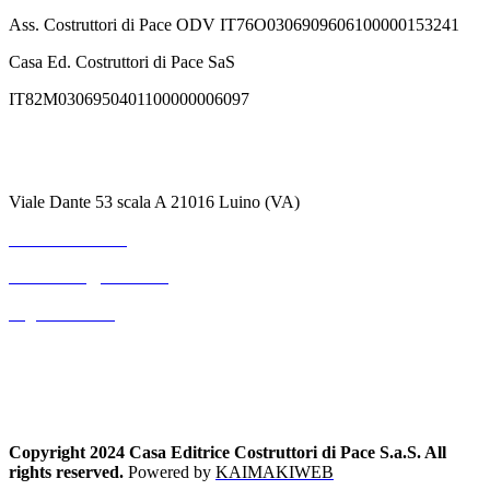
Ass. Costruttori di Pace ODV IT76O0306909606100000153241
Casa Ed. Costruttori di Pace SaS
IT82M0306950401100000006097
Contatti
Viale Dante 53 scala A 21016 Luino (VA)
+39 3711530364
mterranova@outlook.it
Pagina Contatti
Copyright 2024 Casa Editrice Costruttori di Pace S.a.S. All
rights reserved.
Powered by
KAIMAKIWEB