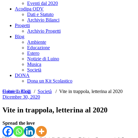
Eventi dal 2020
Acodipa ODV
Dati e Statuto
Archivio Bilanci
Progetti
Archivio Progetti
Blog
Ambiente
Educazione
Estero
Notizie di Luino
Musica
Società
DONA
Dona un Kit Scolastico
Home
Gabriella Colli
/
Blog
/
Società
/
Vite in trappola, letterina al 2020
Dicembre 30, 2020
Vite in trappola, letterina al 2020
Spread the love