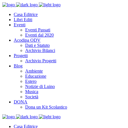
Casa Editrice
Libri Editi
Eventi
Eventi Passati
Eventi dal 2020
Acodipa ODV
Dati e Statuto
Archivio Bilanci
Progetti
Archivio Progetti
Blog
Ambiente
Educazione
Estero
Notizie di Luino
Musica
Società
DONA
Dona un Kit Scolastico
Casa Editrice