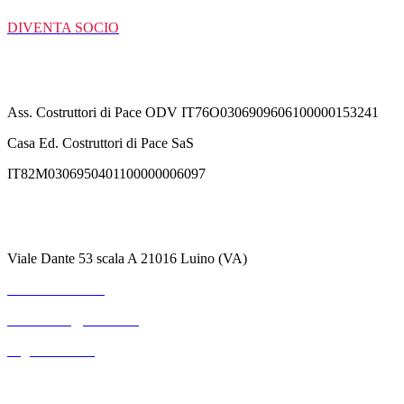
DIVENTA SOCIO
C/C Bancarie
Ass. Costruttori di Pace ODV IT76O0306909606100000153241
Casa Ed. Costruttori di Pace SaS
IT82M0306950401100000006097
Contatti
Viale Dante 53 scala A 21016 Luino (VA)
+39 3711530364
mterranova@outlook.it
Pagina Contatti