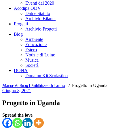
Eventi dal 2020
Acodipa ODV
Dati e Statuto
Archivio Bilanci
Progetti
Archivio Progetti
Blog
Ambiente
Educazione
Estero
Notizie di Luino
Musica
Società
DONA
Dona un Kit Scolastico
Home
Maria Vittoria Lanella
/
Blog
/
Notizie di Luino
/
Progetto in Uganda
Giugno 8, 2021
Progetto in Uganda
Spread the love