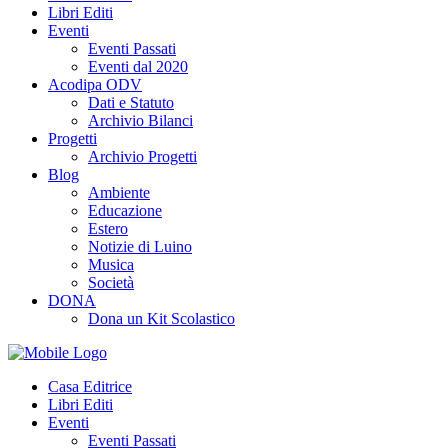
Libri Editi
Eventi
Eventi Passati
Eventi dal 2020
Acodipa ODV
Dati e Statuto
Archivio Bilanci
Progetti
Archivio Progetti
Blog
Ambiente
Educazione
Estero
Notizie di Luino
Musica
Società
DONA
Dona un Kit Scolastico
Casa Editrice
Libri Editi
Eventi
Eventi Passati