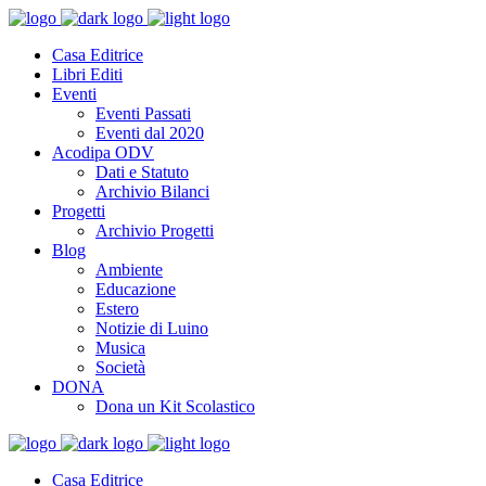
Casa Editrice
Libri Editi
Eventi
Eventi Passati
Eventi dal 2020
Acodipa ODV
Dati e Statuto
Archivio Bilanci
Progetti
Archivio Progetti
Blog
Ambiente
Educazione
Estero
Notizie di Luino
Musica
Società
DONA
Dona un Kit Scolastico
Casa Editrice