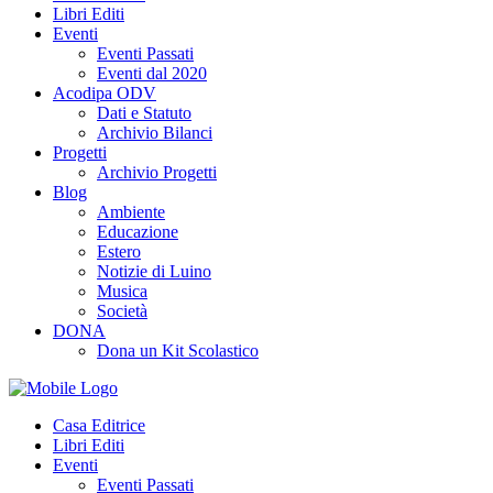
Libri Editi
Eventi
Eventi Passati
Eventi dal 2020
Acodipa ODV
Dati e Statuto
Archivio Bilanci
Progetti
Archivio Progetti
Blog
Ambiente
Educazione
Estero
Notizie di Luino
Musica
Società
DONA
Dona un Kit Scolastico
Casa Editrice
Libri Editi
Eventi
Eventi Passati