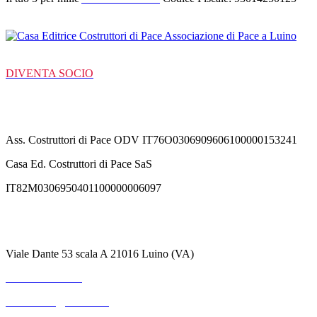
DIVENTA SOCIO
C/C Bancarie
Ass. Costruttori di Pace ODV IT76O0306909606100000153241
Casa Ed. Costruttori di Pace SaS
IT82M0306950401100000006097
Contatti
Viale Dante 53 scala A 21016 Luino (VA)
+39 3711530364
mterranova@outlook.it