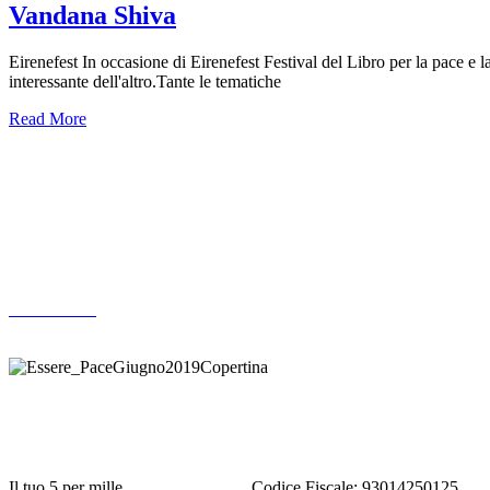
Vandana Shiva
Eirenefest In occasione di Eirenefest Festival del Libro per la pace e l
interessante dell'altro.Tante le tematiche
Read More
Altre pubblicazioni
ARCHIVIO
Donazione
Il tuo 5 per mille
ACODIPA ODV
Codice Fiscale: 93014250125