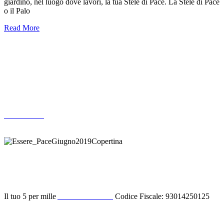
giardino, nel luogo dove lavori, la tua Stele di Pace. La Stele di Pace
o il Palo
Read More
Altre pubblicazioni
ARCHIVIO
Donazione
Il tuo 5 per mille
ACODIPA ODV
Codice Fiscale: 93014250125