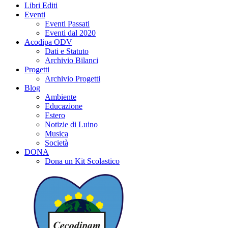
Libri Editi
Eventi
Eventi Passati
Eventi dal 2020
Acodipa ODV
Dati e Statuto
Archivio Bilanci
Progetti
Archivio Progetti
Blog
Ambiente
Educazione
Estero
Notizie di Luino
Musica
Società
DONA
Dona un Kit Scolastico