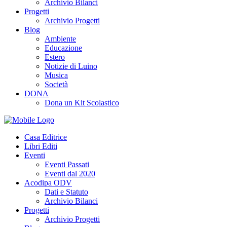
Archivio Bilanci
Progetti
Archivio Progetti
Blog
Ambiente
Educazione
Estero
Notizie di Luino
Musica
Società
DONA
Dona un Kit Scolastico
Casa Editrice
Libri Editi
Eventi
Eventi Passati
Eventi dal 2020
Acodipa ODV
Dati e Statuto
Archivio Bilanci
Progetti
Archivio Progetti