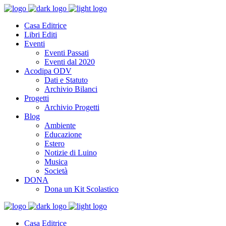
Casa Editrice
Libri Editi
Eventi
Eventi Passati
Eventi dal 2020
Acodipa ODV
Dati e Statuto
Archivio Bilanci
Progetti
Archivio Progetti
Blog
Ambiente
Educazione
Estero
Notizie di Luino
Musica
Società
DONA
Dona un Kit Scolastico
Casa Editrice