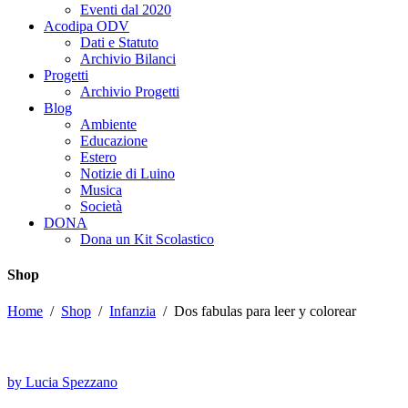
Eventi dal 2020
Acodipa ODV
Dati e Statuto
Archivio Bilanci
Progetti
Archivio Progetti
Blog
Ambiente
Educazione
Estero
Notizie di Luino
Musica
Società
DONA
Dona un Kit Scolastico
Shop
Home
/
Shop
/
Infanzia
/
Dos fabulas para leer y colorear
by Lucia Spezzano