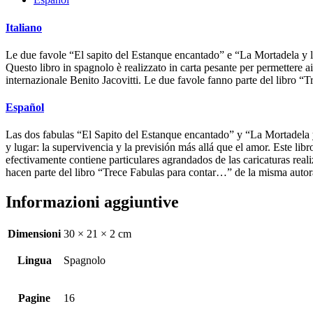
Italiano
Le due favole “El sapito del Estanque encantado” e “La Mortadela y la 
Questo libro in spagnolo è realizzato in carta pesante per permettere ai l
internazionale Benito Jacovitti. Le due favole fanno parte del libro “T
Español
Las dos fabulas “El Sapito del Estanque encantado” y “La Mortadela 
y lugar: la supervivencia y la previsión más allá que el amor. Este libr
efectivamente contiene particulares agrandados de las caricaturas real
hacen parte del libro “Trece Fabulas para contar…” de la misma autor
Informazioni aggiuntive
Dimensioni
30 × 21 × 2 cm
Lingua
Spagnolo
Pagine
16