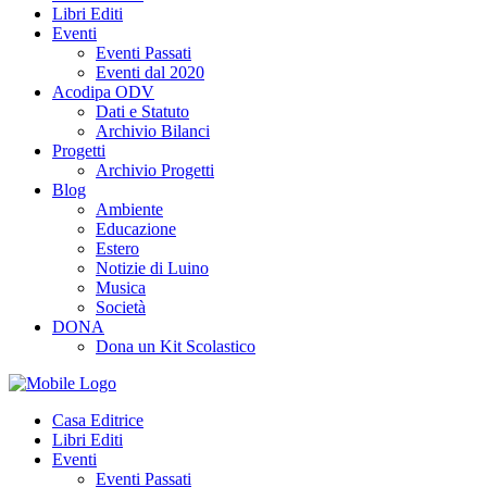
Libri Editi
Eventi
Eventi Passati
Eventi dal 2020
Acodipa ODV
Dati e Statuto
Archivio Bilanci
Progetti
Archivio Progetti
Blog
Ambiente
Educazione
Estero
Notizie di Luino
Musica
Società
DONA
Dona un Kit Scolastico
Casa Editrice
Libri Editi
Eventi
Eventi Passati