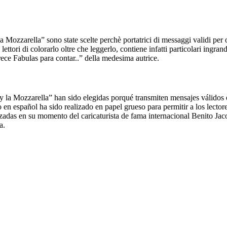
Mozzarella” sono state scelte perchè portatrici di messaggi validi per 
ettori di colorarlo oltre che leggerlo, contiene infatti particolari ingran
rece Fabulas para contar..” della medesima autrice.
y la Mozzarella” han sido elegidas porqué transmiten mensajes válido
o en español ha sido realizado en papel grueso para permitir a los lectore
izadas en su momento del caricaturista de fama internacional Benito Jaco
a.