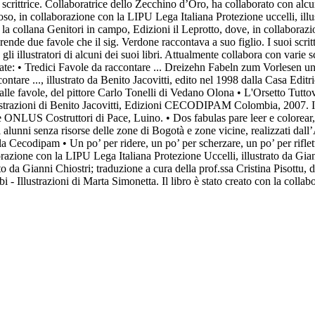
 scrittrice. Collaboratrice dello Zecchino d’Oro, ha collaborato con alcu
ggioso, in collaborazione con la LIPU Lega Italiana Protezione uccelli, ill
o la collana Genitori in campo, Edizioni il Leprotto, dove, in collaboraz
ende due favole che il sig. Verdone raccontava a suo figlio. I suoi scrit
li illustratori di alcuni dei suoi libri. Attualmente collabora con varie s
icate: • Tredici Favole da raccontare ... Dreizehn Fabeln zum Vorlesen un
ntare ..., illustrato da Benito Jacovitti, edito nel 1998 dalla Casa Editri
dalle favole, del pittore Carlo Tonelli di Vedano Olona • L'Orsetto Tutt
strazioni di Benito Jacovitti, Edizioni CECODIPAM Colombia, 2007. Il li
e ONLUS Costruttori di Pace, Luino. • Dos fabulas pare leer e colorear, i
gli alunni senza risorse delle zone di Bogotà e zone vicine, realizzati 
a Cecodipam • Un po’ per ridere, un po’ per scherzare, un po’ per riflett
orazione con la LIPU Lega Italiana Protezione Uccelli, illustrato da Gi
to da Gianni Chiostri; traduzione a cura della prof.ssa Cristina Pisottu,
i - Illustrazioni di Marta Simonetta. Il libro è stato creato con la co