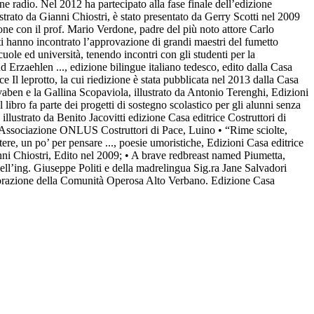
ne radio. Nel 2012 ha partecipato alla fase finale dell’edizione
ustrato da Gianni Chiostri, è stato presentato da Gerry Scotti nel 2009
ione con il prof. Mario Verdone, padre del più noto attore Carlo
ti hanno incontrato l’approvazione di grandi maestri del fumetto
cuole ed università, tenendo incontri con gli studenti per la
d Erzaehlen ..., edizione bilingue italiano tedesco, edito dalla Casa
ce Il leprotto, la cui riedizione è stata pubblicata nel 2013 dalla Casa
ovaben e la Gallina Scopaviola, illustrato da Antonio Terenghi, Edizioni
bro fa parte dei progetti di sostegno scolastico per gli alunni senza
llustrato da Benito Jacovitti edizione Casa editrice Costruttori di
dall’Associazione ONLUS Costruttori di Pace, Luino • “Rime sciolte,
ere, un po’ per pensare ..., poesie umoristiche, Edizioni Casa editrice
anni Chiostri, Edito nel 2009; • A brave redbreast named Piumetta,
 dell’ing. Giuseppe Politi e della madrelingua Sig.ra Jane Salvadori
llaborazione della Comunità Operosa Alto Verbano. Edizione Casa