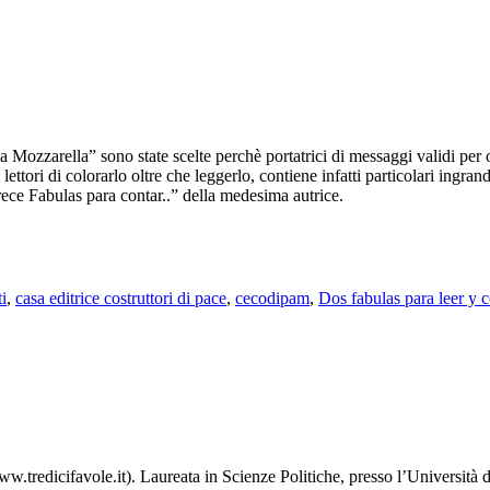
Mozzarella” sono state scelte perchè portatrici di messaggi validi per 
ettori di colorarlo oltre che leggerlo, contiene infatti particolari ingran
rece Fabulas para contar..” della medesima autrice.
i
,
casa editrice costruttori di pace
,
cecodipam
,
Dos fabulas para leer y c
www.tredicifavole.it). Laureata in Scienze Politiche, presso l’Università 