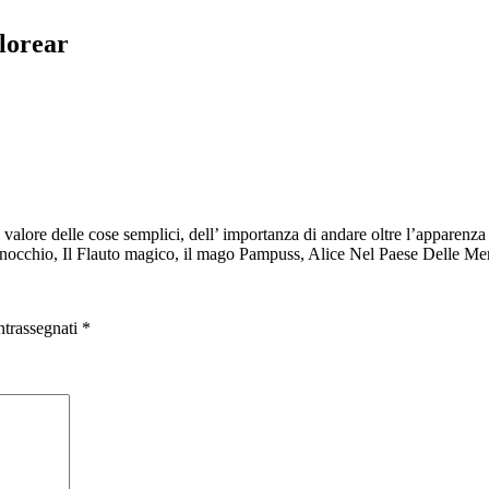
olorear
lore delle cose semplici, dell’ importanza di andare oltre l’apparenza e d
e Pinocchio, Il Flauto magico, il mago Pampuss, Alice Nel Paese Delle Me
ntrassegnati
*