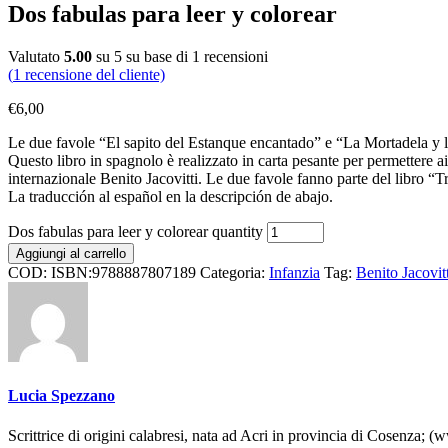
Dos fabulas para leer y colorear
Valutato
5.00
su 5 su base di
1
recensioni
(
1
recensione del cliente)
€
6,00
Le due favole “El sapito del Estanque encantado” e “La Mortadela y la 
Questo libro in spagnolo è realizzato in carta pesante per permettere ai l
internazionale Benito Jacovitti. Le due favole fanno parte del libro “T
La traducción al español en la descripción de abajo.
Dos fabulas para leer y colorear quantity
Aggiungi al carrello
COD:
ISBN:9788887807189
Categoria:
Infanzia
Tag:
Benito Jacovitt
Lucia Spezzano
Scrittrice di origini calabresi, nata ad Acri in provincia di Cosenza; (