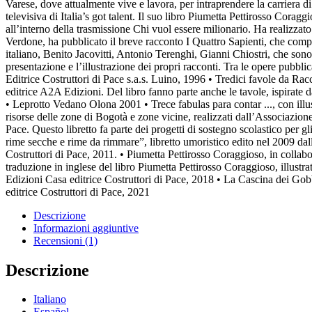
Varese, dove attualmente vive e lavora, per intraprendere la carriera di
televisiva di Italia’s got talent. Il suo libro Piumetta Pettirosso Cora
all’interno della trasmissione Chi vuol essere milionario. Ha realizzat
Verdone, ha pubblicato il breve racconto I Quattro Sapienti, che compr
italiano, Benito Jacovitti, Antonio Terenghi, Gianni Chiostri, che sono g
presentazione e l’illustrazione dei propri racconti. Tra le opere pubbl
Editrice Costruttori di Pace s.a.s. Luino, 1996 • Tredici favole da Racco
editrice A2A Edizioni. Del libro fanno parte anche le tavole, ispirate 
• Leprotto Vedano Olona 2001 • Trece fabulas para contar ..., con illu
risorse delle zone di Bogotà e zone vicine, realizzati dall’Associazion
Pace. Questo libretto fa parte dei progetti di sostegno scolastico per 
rime secche e rime da rimmare”, libretto umoristico edito nel 2009 dall
Costruttori di Pace, 2011. • Piumetta Pettirosso Coraggioso, in collab
traduzione in inglese del libro Piumetta Pettirosso Coraggioso, illustra
Edizioni Casa editrice Costruttori di Pace, 2018 • La Cascina dei Gobb
editrice Costruttori di Pace, 2021
Descrizione
Informazioni aggiuntive
Recensioni (1)
Descrizione
Italiano
Español