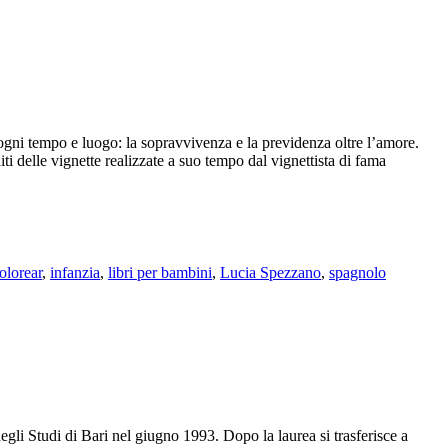
ogni tempo e luogo: la sopravvivenza e la previdenza oltre l’amore.
diti delle vignette realizzate a suo tempo dal vignettista di fama
olorear
,
infanzia
,
libri per bambini
,
Lucia Spezzano
,
spagnolo
degli Studi di Bari nel giugno 1993. Dopo la laurea si trasferisce a