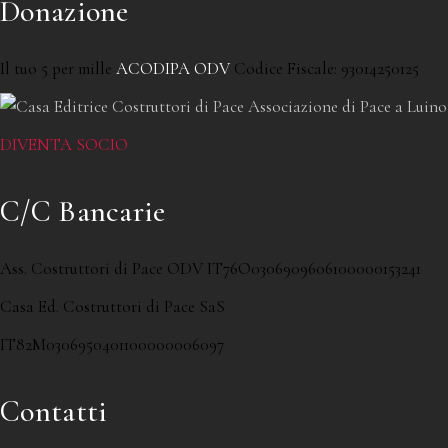
Donazione
Il tuo 5 per mille
ACODIPA ODV
Codice Fiscale: 93014250125
DIVENTA SOCIO
C/C Bancarie
Ass. Costruttori di Pace ODV IT76O0306909606100000153241
Casa Ed. Costruttori di Pace SaS
IT82M0306950401100000006097
Contatti