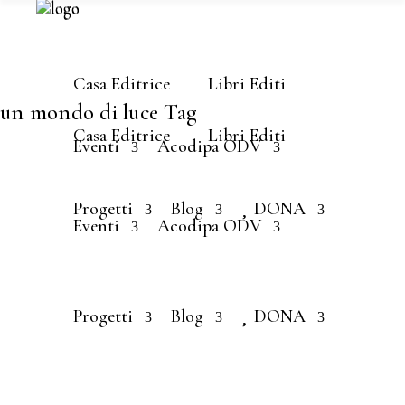
Casa Editrice
Libri Editi
un mondo di luce Tag
Casa Editrice
Libri Editi
Eventi
Acodipa ODV
Progetti
Blog
DONA
Eventi
Acodipa ODV
COSTRUTTORI DI PACE
OTTOBRE 15, 2020
Natura e
Progetti
Blog
DONA
Cultura –
Evento