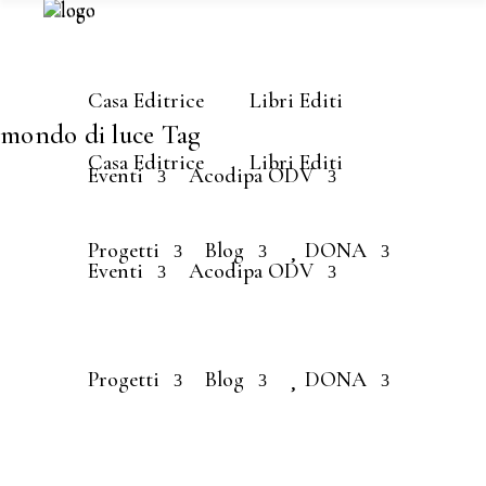
Casa Editrice
Libri Editi
mondo di luce Tag
Casa Editrice
Libri Editi
Eventi
Acodipa ODV
Progetti
Blog
DONA
Eventi
Acodipa ODV
ELENA PRATESI VERGANI
NOVEMBRE 12, 2021
Un Mondo di
Progetti
Blog
DONA
Luce –
presentazion