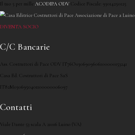
Il tuo 5 per mille
ACODIPA ODV
Codice Fiscale: 93014250125
DIVENTA SOCIO
C/C Bancarie
Ass. Costruttori di Pace ODV IT76O0306909606100000153241
Casa Ed. Costruttori di Pace SaS
IT82M0306950401100000006097
Contatti
Viale Dante 53 scala A 21016 Luino (VA)