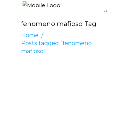
fenomeno mafioso Tag
Home
/
Posts tagged "fenomeno
mafioso"
CATENA CANCILLERI
GIUGNO 17, 2021
La mafia non è
solo un solo un
fenomeno