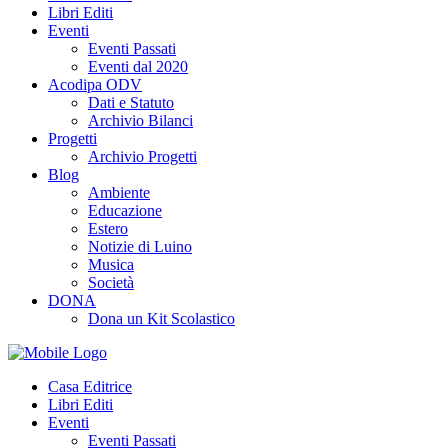
Libri Editi
Eventi
Eventi Passati
Eventi dal 2020
Acodipa ODV
Dati e Statuto
Archivio Bilanci
Progetti
Archivio Progetti
Blog
Ambiente
Educazione
Estero
Notizie di Luino
Musica
Società
DONA
Dona un Kit Scolastico
Casa Editrice
Libri Editi
Eventi
Eventi Passati