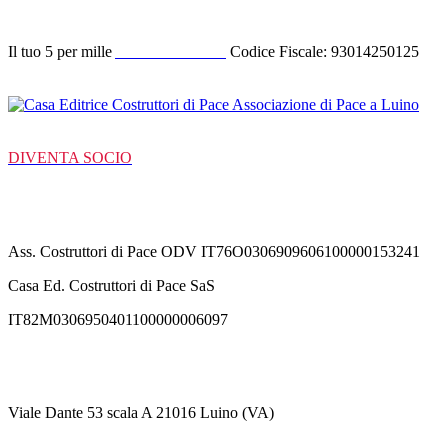
Il tuo 5 per mille
ACODIPA ODV
Codice Fiscale: 93014250125
DIVENTA SOCIO
C/C Bancarie
Ass. Costruttori di Pace ODV IT76O0306909606100000153241
Casa Ed. Costruttori di Pace SaS
IT82M0306950401100000006097
Contatti
Viale Dante 53 scala A 21016 Luino (VA)
+39 3711530364