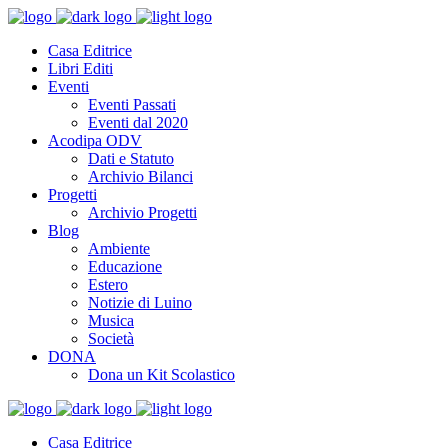
Casa Editrice
Libri Editi
Eventi
Eventi Passati
Eventi dal 2020
Acodipa ODV
Dati e Statuto
Archivio Bilanci
Progetti
Archivio Progetti
Blog
Ambiente
Educazione
Estero
Notizie di Luino
Musica
Società
DONA
Dona un Kit Scolastico
Casa Editrice