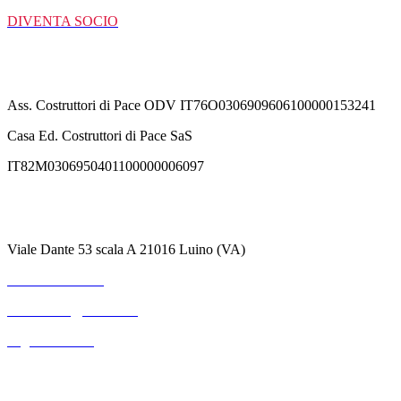
DIVENTA SOCIO
C/C Bancarie
Ass. Costruttori di Pace ODV IT76O0306909606100000153241
Casa Ed. Costruttori di Pace SaS
IT82M0306950401100000006097
Contatti
Viale Dante 53 scala A 21016 Luino (VA)
+39 3711530364
mterranova@outlook.it
Pagina Contatti