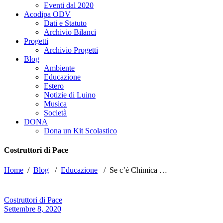
Eventi dal 2020
Acodipa ODV
Dati e Statuto
Archivio Bilanci
Progetti
Archivio Progetti
Blog
Ambiente
Educazione
Estero
Notizie di Luino
Musica
Società
DONA
Dona un Kit Scolastico
Costruttori di Pace
Home
/
Blog
/
Educazione
/
Se c’è Chimica …
Costruttori di Pace
Settembre 8, 2020