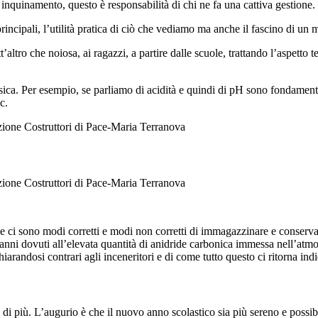
 inquinamento, questo è responsabilità di chi ne fa una cattiva gestione.
ncipali, l’utilità pratica di ciò che vediamo ma anche il fascino di un m
t’altro che noiosa, ai ragazzi, a partire dalle scuole, trattando l’aspetto 
sica. Per esempio, se parliamo di acidità e quindi di pH sono fondamental
c.
 ci sono modi corretti e modi non corretti di immagazzinare e conservar
danni dovuti all’elevata quantità di anidride carbonica immessa nell’atm
iarandosi contrari agli inceneritori e di come tutto questo ci ritorna ind
 di più. L’augurio è che il nuovo anno scolastico sia più sereno e possi