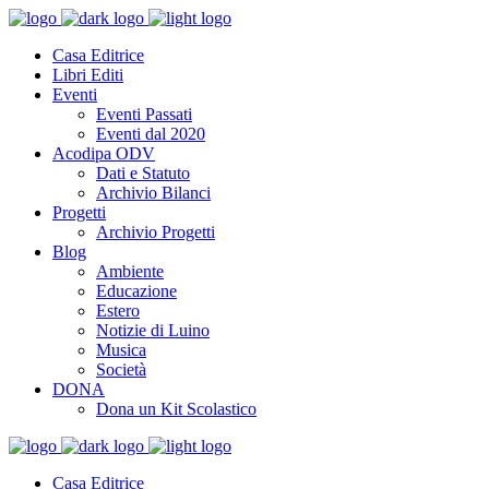
Casa Editrice
Libri Editi
Eventi
Eventi Passati
Eventi dal 2020
Acodipa ODV
Dati e Statuto
Archivio Bilanci
Progetti
Archivio Progetti
Blog
Ambiente
Educazione
Estero
Notizie di Luino
Musica
Società
DONA
Dona un Kit Scolastico
Casa Editrice