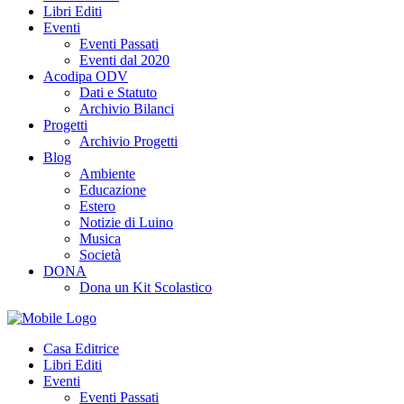
Libri Editi
Eventi
Eventi Passati
Eventi dal 2020
Acodipa ODV
Dati e Statuto
Archivio Bilanci
Progetti
Archivio Progetti
Blog
Ambiente
Educazione
Estero
Notizie di Luino
Musica
Società
DONA
Dona un Kit Scolastico
Casa Editrice
Libri Editi
Eventi
Eventi Passati