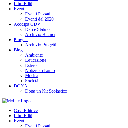
Libri Editi
Eventi
Eventi Passati
Eventi dal 2020
Acodipa ODV
Dati e Statuto
Archivio Bilanci
Progetti
Archivio Progetti
Blog
Ambiente
Educazione
Estero
Notizie di Luino
Musica
Società
DONA
Dona un Kit Scolastico
Casa Editrice
Libri Editi
Eventi
Eventi Passati