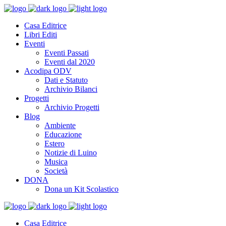
Casa Editrice
Libri Editi
Eventi
Eventi Passati
Eventi dal 2020
Acodipa ODV
Dati e Statuto
Archivio Bilanci
Progetti
Archivio Progetti
Blog
Ambiente
Educazione
Estero
Notizie di Luino
Musica
Società
DONA
Dona un Kit Scolastico
Casa Editrice