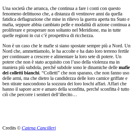
Una società che arranca, che continua a fare i conti con questo
fenomeno delittuoso che, a distanza di ventinove anni da quella
fatidica deflagrazione che mise in rilievo la guerra aperta tra Stato e
mafia, seppure abbia cambiato pelle e modalità di azione continua a
proliferare e prosperare non soltanto nel Meridione, ma in tutte
quelle regioni in cui c’è prospettiva di ricchezza.
Non è un caso che le mafie si siano spostate sempre più a Nord. Un
Nord che, ammettiamolo, le ha accolte e ha dato loro terreno fertile
per continuare a crescere e alimentare la loro sete di potere. Un
potere che non è stato acquisito con l’uso della violenza ma in
maniera più subdola, perché subdole sono le dinamiche delle
mafie
dei colletti bianchi
. “Colletti” che non sparano, che non fanno uso
delle armi, ma che dietro la candidezza delle loro camice griffate e
ben stirate nascondono la sozzura dei loro loschi affari. Affari che
hanno il sapore acre e amaro della sconfitta, perché sconfitta è tutto
ciò che percorre i sentieri dell’illecito…
Credits
©
Catena Cancilleri