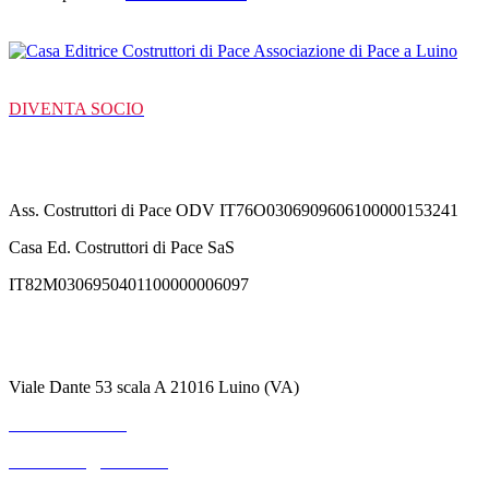
DIVENTA SOCIO
C/C Bancarie
Ass. Costruttori di Pace ODV IT76O0306909606100000153241
Casa Ed. Costruttori di Pace SaS
IT82M0306950401100000006097
Contatti
Viale Dante 53 scala A 21016 Luino (VA)
+39 3711530364
mterranova@outlook.it