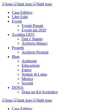
Casa Editrice
Libri Editi
Eventi
Eventi Passati
Eventi dal 2020
Acodipa ODV
Dati e Statuto
Archivio Bilanci
Progetti
Archivio Progetti
Blog
Ambiente
Educazione
Estero
Notizie di Luino
Musica
Società
DONA
Dona un Kit Scolastico
Casa Editrice