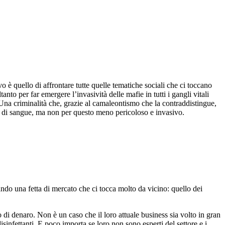
o è quello di affrontare tutte quelle tematiche sociali che ci toccano
tanto per far emergere l’invasività delle mafie in tutti i gangli vitali
Una criminalità che, grazie al camaleontismo che la contraddistingue,
ti di sangue, ma non per questo meno pericoloso e invasivo.
ndo una fetta di mercato che ci tocca molto da vicino: quello dei
 di denaro. Non è un caso che il loro attuale business sia volto in gran
isinfettanti. E poco importa se loro non sono esperti del settore e i