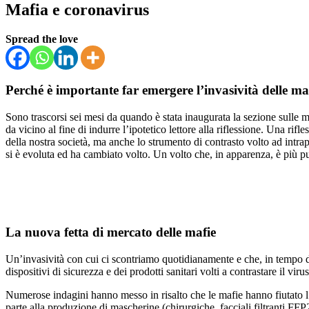
Mafia e coronavirus
Spread the love
Perché è importante far emergere l’invasività delle ma
Sono trascorsi sei mesi da quando è stata inaugurata la sezione sulle ma
da vicino al fine di indurre l’ipotetico lettore alla riflessione. Una rifl
della nostra società, ma anche lo strumento di contrasto volto ad int
si è evoluta ed ha cambiato volto. Un volto che, in apparenza, è più p
La nuova fetta di mercato delle mafie
Un’invasività con cui ci scontriamo quotidianamente e che, in tempo di
dispositivi di sicurezza e dei prodotti sanitari volti a contrastare il virus
Numerose indagini hanno messo in risalto che le mafie hanno fiutato l’a
parte alla produzione di mascherine (chirurgiche, facciali filtranti FFP2