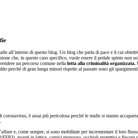
fie
fie all’interno di questo blog. Un blog che parla di pace e il cui obiettiv
essione che, in questo caso specifico, vuole essere il pedale spinto non sol
raprendere un percorso comune nella
lotta alla criminalità organizzata.
ulito perché di gran lunga minori rispetto al passato sono gli spargimen
 coronavirus, è assai più pericolosa perché le mafie si stanno accaparra
.
ffare e, come sempre, si sono mobilitate per incrementare il loro flusso
/FFP3), guanti in lattice, camici monouso, occhiali protettivi e flaconi d