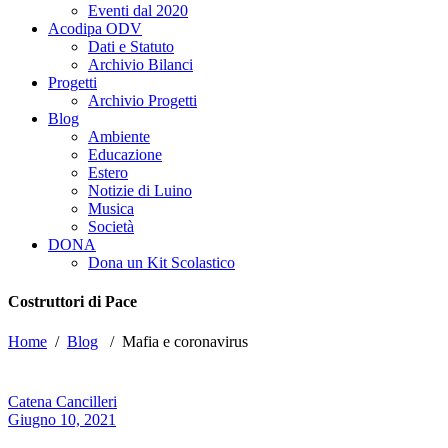
Eventi dal 2020
Acodipa ODV
Dati e Statuto
Archivio Bilanci
Progetti
Archivio Progetti
Blog
Ambiente
Educazione
Estero
Notizie di Luino
Musica
Società
DONA
Dona un Kit Scolastico
Costruttori di Pace
Home
/
Blog
/
Mafia e coronavirus
Catena Cancilleri
Giugno 10, 2021