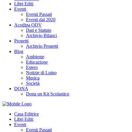
Libri Editi
Eventi
Eventi Passati
Eventi dal 2020
Acodipa ODV
Dati e Statuto
Archivio Bilanci
Progetti
Archivio Progetti
Blog
Ambiente
Educazione
Estero
Notizie di Luino
Musica
Società
DONA
Dona un Kit Scolastico
Casa Editrice
Libri Editi
Eventi
Eventi Passati