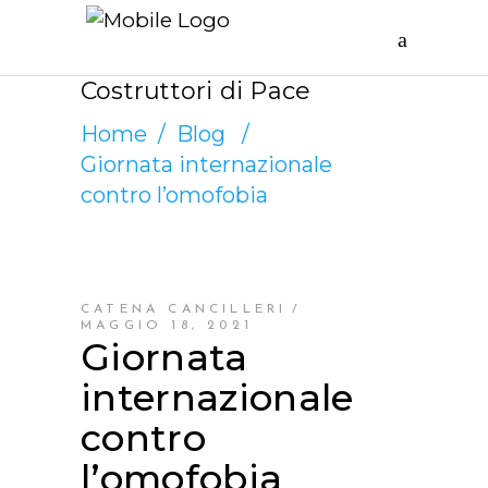
Costruttori di Pace
Home
/
Blog
/
Giornata internazionale
contro l’omofobia
CATENA CANCILLERI
MAGGIO 18, 2021
Giornata
internazionale
contro
l’omofobia