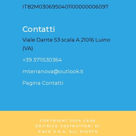
IT82M0306950401100000006097
Contatti
Viale Dante 53 scala A 21016 Luino
(VA)
+39 3711530364
mterranova@outlook.it
Pagina Contatti
COPYRIGHT 2024 CASA
EDITRICE COSTRUTTORI DI
PACE S.A.S. ALL RIGHTS