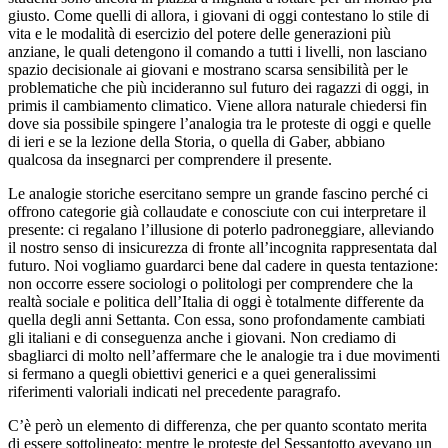
giusto. Come quelli di allora, i giovani di oggi contestano lo stile di
vita e le modalità di esercizio del potere delle generazioni più
anziane, le quali detengono il comando a tutti i livelli, non lasciano
spazio decisionale ai giovani e mostrano scarsa sensibilità per le
problematiche che più incideranno sul futuro dei ragazzi di oggi, in
primis il cambiamento climatico. Viene allora naturale chiedersi fin
dove sia possibile spingere l’analogia tra le proteste di oggi e quelle
di ieri e se la lezione della Storia, o quella di Gaber, abbiano
qualcosa da insegnarci per comprendere il presente.
Le analogie storiche esercitano sempre un grande fascino perché ci
offrono categorie già collaudate e conosciute con cui interpretare il
presente: ci regalano l’illusione di poterlo padroneggiare, alleviando
il nostro senso di insicurezza di fronte all’incognita rappresentata dal
futuro. Noi vogliamo guardarci bene dal cadere in questa tentazione:
non occorre essere sociologi o politologi per comprendere che la
realtà sociale e politica dell’Italia di oggi è totalmente differente da
quella degli anni Settanta. Con essa, sono profondamente cambiati
gli italiani e di conseguenza anche i giovani. Non crediamo di
sbagliarci di molto nell’affermare che le analogie tra i due movimenti
si fermano a quegli obiettivi generici e a quei generalissimi
riferimenti valoriali indicati nel precedente paragrafo.
C’è però un elemento di differenza, che per quanto scontato merita
di essere sottolineato: mentre le proteste del Sessantotto avevano un