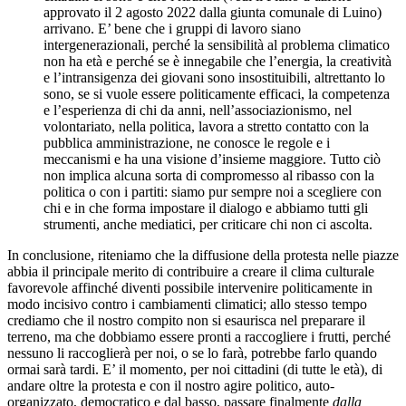
approvato il 2 agosto 2022 dalla giunta comunale di Luino)
arrivano. E’ bene che i gruppi di lavoro siano
intergenerazionali, perché la sensibilità al problema climatico
non ha età e perché se è innegabile che l’energia, la creatività
e l’intransigenza dei giovani sono insostituibili, altrettanto lo
sono, se si vuole essere politicamente efficaci, la competenza
e l’esperienza di chi da anni, nell’associazionismo, nel
volontariato, nella politica, lavora a stretto contatto con la
pubblica amministrazione, ne conosce le regole e i
meccanismi e ha una visione d’insieme maggiore. Tutto ciò
non implica alcuna sorta di compromesso al ribasso con la
politica o con i partiti: siamo pur sempre noi a scegliere con
chi e in che forma impostare il dialogo e abbiamo tutti gli
strumenti, anche mediatici, per criticare chi non ci ascolta.
In conclusione, riteniamo che la diffusione della protesta nelle piazze
abbia il principale merito di contribuire a creare il clima culturale
favorevole affinché diventi possibile intervenire politicamente in
modo incisivo contro i cambiamenti climatici; allo stesso tempo
crediamo che il nostro compito non si esaurisca nel preparare il
terreno, ma che dobbiamo essere pronti a raccogliere i frutti, perché
nessuno li raccoglierà per noi, o se lo farà, potrebbe farlo quando
ormai sarà tardi. E’ il momento, per noi cittadini (di tutte le età), di
andare oltre la protesta e con il nostro agire politico, auto-
organizzato, democratico e dal basso, passare finalmente
dalla