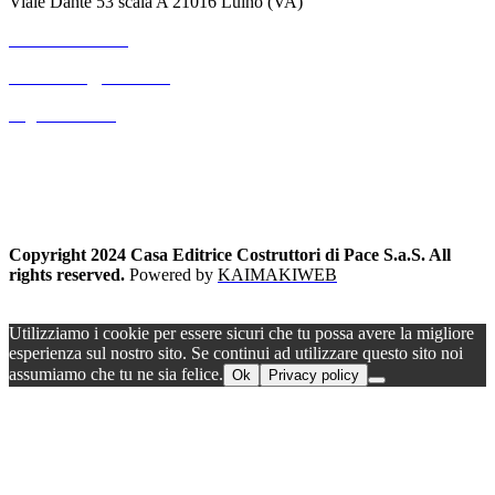
Viale Dante 53 scala A 21016 Luino (VA)
+39 3711530364
mterranova@outlook.it
Pagina Contatti
Copyright 2024 Casa Editrice Costruttori di Pace S.a.S. All
rights reserved.
Powered by
KAIMAKIWEB
Utilizziamo i cookie per essere sicuri che tu possa avere la migliore
esperienza sul nostro sito. Se continui ad utilizzare questo sito noi
assumiamo che tu ne sia felice.
Ok
Privacy policy