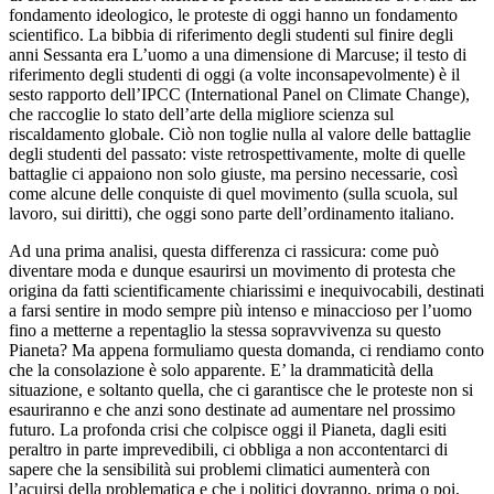
fondamento ideologico, le proteste di oggi hanno un fondamento
scientifico. La bibbia di riferimento degli studenti sul finire degli
anni Sessanta era L’uomo a una dimensione di Marcuse; il testo di
riferimento degli studenti di oggi (a volte inconsapevolmente) è il
sesto rapporto dell’IPCC (International Panel on Climate Change),
che raccoglie lo stato dell’arte della migliore scienza sul
riscaldamento globale. Ciò non toglie nulla al valore delle battaglie
degli studenti del passato: viste retrospettivamente, molte di quelle
battaglie ci appaiono non solo giuste, ma persino necessarie, così
come alcune delle conquiste di quel movimento (sulla scuola, sul
lavoro, sui diritti), che oggi sono parte dell’ordinamento italiano.
Ad una prima analisi, questa differenza ci rassicura: come può
diventare moda e dunque esaurirsi un movimento di protesta che
origina da fatti scientificamente chiarissimi e inequivocabili, destinati
a farsi sentire in modo sempre più intenso e minaccioso per l’uomo
fino a metterne a repentaglio la stessa sopravvivenza su questo
Pianeta? Ma appena formuliamo questa domanda, ci rendiamo conto
che la consolazione è solo apparente. E’ la drammaticità della
situazione, e soltanto quella, che ci garantisce che le proteste non si
esauriranno e che anzi sono destinate ad aumentare nel prossimo
futuro. La profonda crisi che colpisce oggi il Pianeta, dagli esiti
peraltro in parte imprevedibili, ci obbliga a non accontentarci di
sapere che la sensibilità sui problemi climatici aumenterà con
l’acuirsi della problematica e che i politici dovranno, prima o poi,