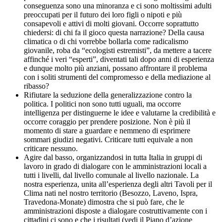
conseguenza sono una minoranza e ci sono moltissimi adulti
preoccupati per il futuro dei loro figli o nipoti e più
consapevoli e attivi di molti giovani. Occorre soprattutto
chiedersi: di chi fa il gioco questa narrazione? Della causa
climatica o di chi vorrebbe bollarla come radicalismo
giovanile, roba da “ecologisti estremisti”, da mettere a tacere
affinché i veri “esperti”, diventati tali dopo anni di esperienza
e dunque molto più anziani, possano affrontare il problema
con i soliti strumenti del compromesso e della mediazione al
ribasso?
Rifiutare la seduzione della generalizzazione contro la
politica. I politici non sono tutti uguali, ma occorre
intelligenza per distinguerne le idee e valutarne la credibilità e
occorre coraggio per prendere posizione. Non è più il
momento di stare a guardare e nemmeno di esprimere
sommari giudizi negativi. Criticare tutti equivale a non
criticare nessuno.
Agire dal basso, organizzandosi in tutta Italia in gruppi di
lavoro in grado di dialogare con le amministrazioni locali a
tutti i livelli, dal livello comunale al livello nazionale. La
nostra esperienza, unita all’esperienza degli altri Tavoli per il
Clima nati nel nostro territorio (Besozzo, Laveno, Ispra,
Travedona-Monate) dimostra che si può fare, che le
amministrazioni disposte a dialogare costruttivamente con i
cittadini ci sono e che i risultati (vedi il Piano d’azione