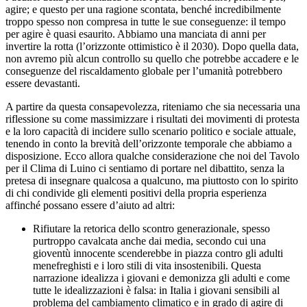
agire; e questo per una ragione scontata, benché incredibilmente
troppo spesso non compresa in tutte le sue conseguenze: il tempo
per agire è quasi esaurito. Abbiamo una manciata di anni per
invertire la rotta (l’orizzonte ottimistico è il 2030). Dopo quella data,
non avremo più alcun controllo su quello che potrebbe accadere e le
conseguenze del riscaldamento globale per l’umanità potrebbero
essere devastanti.
A partire da questa consapevolezza, riteniamo che sia necessaria una
riflessione su come massimizzare i risultati dei movimenti di protesta
e la loro capacità di incidere sullo scenario politico e sociale attuale,
tenendo in conto la brevità dell’orizzonte temporale che abbiamo a
disposizione. Ecco allora qualche considerazione che noi del Tavolo
per il Clima di Luino ci sentiamo di portare nel dibattito, senza la
pretesa di insegnare qualcosa a qualcuno, ma piuttosto con lo spirito
di chi condivide gli elementi positivi della propria esperienza
affinché possano essere d’aiuto ad altri:
Rifiutare la retorica dello scontro generazionale, spesso
purtroppo cavalcata anche dai media, secondo cui una
gioventù innocente scenderebbe in piazza contro gli adulti
menefreghisti e i loro stili di vita insostenibili. Questa
narrazione idealizza i giovani e demonizza gli adulti e come
tutte le idealizzazioni è falsa: in Italia i giovani sensibili al
problema del cambiamento climatico e in grado di agire di