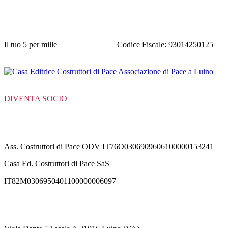
Donazione
Il tuo 5 per mille
ACODIPA ODV
Codice Fiscale: 93014250125
DIVENTA SOCIO
C/C Bancarie
Ass. Costruttori di Pace ODV IT76O0306909606100000153241
Casa Ed. Costruttori di Pace SaS
IT82M0306950401100000006097
Contatti