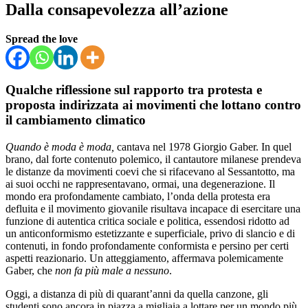
Dalla consapevolezza all’azione
Spread the love
Qualche riflessione sul rapporto tra protesta e
proposta indirizzata ai movimenti che lottano contro
il cambiamento climatico
Quando è moda è moda,
cantava nel 1978 Giorgio Gaber. In quel
brano, dal forte contenuto polemico, il cantautore milanese prendeva
le distanze da movimenti coevi che si rifacevano al Sessantotto, ma
ai suoi occhi ne rappresentavano, ormai, una degenerazione. Il
mondo era profondamente cambiato, l’onda della protesta era
defluita e il movimento giovanile risultava incapace di esercitare una
funzione di autentica critica sociale e politica, essendosi ridotto ad
un anticonformismo estetizzante e superficiale, privo di slancio e di
contenuti, in fondo profondamente conformista e persino per certi
aspetti reazionario. Un atteggiamento, affermava polemicamente
Gaber, che
non fa più male a nessuno
.
Oggi, a distanza di più di quarant’anni da quella canzone, gli
studenti sono ancora in piazza a migliaia a lottare per un mondo più