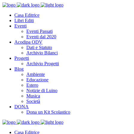
Casa Editrice
Libri Editi
Eventi
Eventi Passati
Eventi dal 2020
Acodipa ODV
Dati e Statuto
Archivio Bilanci
Progetti
Archivio Progetti
Blog
Ambiente
Educazione
Estero
Notizie di Luino
Musica
Società
DONA
Dona un Kit Scolastico
Casa Editrice