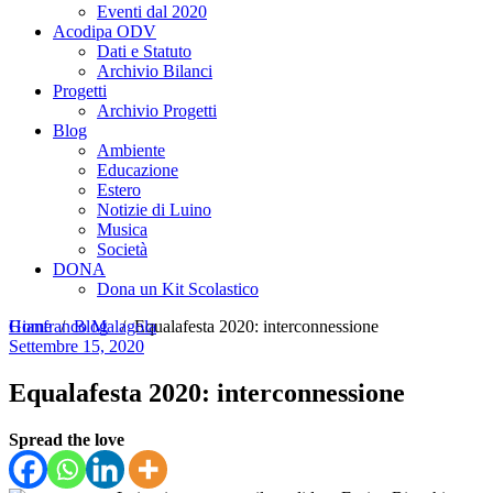
Eventi dal 2020
Acodipa ODV
Dati e Statuto
Archivio Bilanci
Progetti
Archivio Progetti
Blog
Ambiente
Educazione
Estero
Notizie di Luino
Musica
Società
DONA
Dona un Kit Scolastico
Home
Gianfranco Malagola
/
Blog
/
Equalafesta 2020: interconnessione
Settembre 15, 2020
Equalafesta 2020: interconnessione
Spread the love