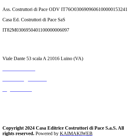
Ass. Costruttori di Pace ODV IT76O0306909606100000153241
Casa Ed. Costruttori di Pace SaS
IT82M0306950401100000006097
Contatti
Viale Dante 53 scala A 21016 Luino (VA)
+39 3711530364
mterranova@outlook.it
Pagina Contatti
Copyright 2024 Casa Editrice Costruttori di Pace S.a.S. All
rights reserved.
Powered by
KAIMAKIWEB