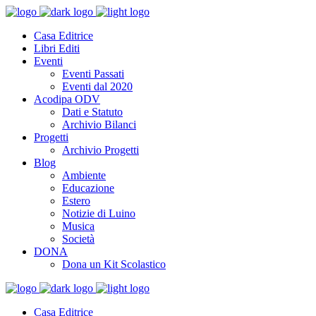
Casa Editrice
Libri Editi
Eventi
Eventi Passati
Eventi dal 2020
Acodipa ODV
Dati e Statuto
Archivio Bilanci
Progetti
Archivio Progetti
Blog
Ambiente
Educazione
Estero
Notizie di Luino
Musica
Società
DONA
Dona un Kit Scolastico
Casa Editrice